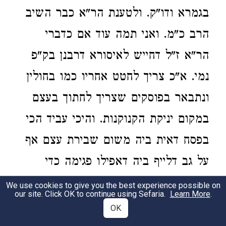
בגמרא ודו"ק. ולטענת הר"א כבר השיב
הרב כ"מ. ואני תמה עוד אם כדברי
הר"א ז"ל דחייש לאיסורא דרבנן בק"פ
נמי. א"כ צריך לחטט אחריו כמו בחולין
ונתבאר בפוסקים שצריך לחתוך בעצם
במקום יניקת הקנוקנות. והיכי עביד הכי
בפסח דאית ביה משום שבירת עצם אף
על גב דלייף ביה דאפילו פגימה כדי
חגירת צפורן נאסרת בו כפ"ק דחולין [ד'
We use cookies to give you the best experience possible on
our site. Click OK to continue using Sefaria.
Learn More
.
י"ז ע"ב]. ומשמע דהילכתא היא. אף
OK