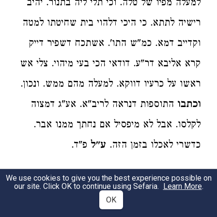
למעלה מפיו של טלה. וכי תלי ליה בתנור. יהיב
רישיה לתתא. כי היכי דלהוי בית שחיטתו למטה
וקדייב דמא. כמ"ש התו'. אשתכח דשפיר דייק
קרא אליבא דר"ע. דודאי הכי בעי מיהוי. צלי אש
ראשו על כרעיו דווקא. למעלה מהם ממש. ונכון.
וכתבו
התוספות דנראה לריב"א. אע"ג דמצוה
לקלסו. אבל לא מיפסיל אם נחתך ממנו אבר.
כדשרי לאכלו בזמן הזה.
ע"ל
פ"ד.
משנה לחם
3
We use cookies to give you the best experience possible on
our site. Click OK to continue using Sefaria.
Learn More
.
לתוכו
בגמרא בעי למפשט מהכא דס"ל כבולעו
OK
כך פולטו.
כתבו
התוספות אע"ג דמטעמא