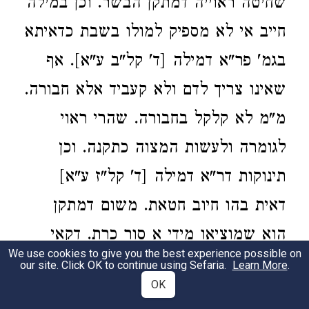
שחיטה ראוייה דמתקן הבשר. וכן במילה
חייב אי לא מספיק למולו בשבת כדאיתא
בגמ' פר"א דמילה [ד' קל"ב ע"א]. אף
שאינו צריך לדם ולא קעביד אלא חבורה.
מ"מ לא קלקל בחבורה. שהרי ראוי
לגומרה ולעשות המצוה כתקנה. וכן
תינוקות דר"א דמילה [ד' קל"ז ע"א]
דאית בהו חיוב חטאת. משום דמתקן
הוא שמוציאו מידי א סור כרת. דקאי
We use cookies to give you the best experience possible on
ביה כל יומא כל כמה דלא מהינ. ובין
our site. Click OK to continue using Sefaria.
Learn More
.
OK
לגבי תינוק גופיה. ובין לגבי אבוה מתקן