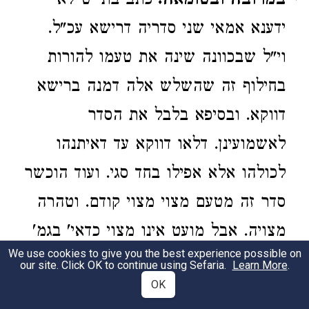
במרובה ובטומאה.
כתב בתי"ט לא
ידענא אמאי שני סדריה דרישא עכ"ל.
וי"ל שבכוונה שינה את טעמו להורות
בחילוף זה שהשלש אלה דמנה ברישא
דווקא. ובסיפא בלבל את הסדר
לאשמועינן. דלאו דווקא עד דאיתנהו
לכולהו אלא אפילו בחד סגי. ועוד הוכשר
סדר זה מטעם מצוי מצוי קודם. וטהרה
מצויה. אבל מועט אינו מצוי כדאי' בגמ'
We use cookies to give you the best experience possible on
ובמדרש איכה אין לך כל פסח שאין
our site. Click OK to continue using Sefaria.
Learn More
.
OK
נמנין עליו חמשים ומאה. והוכרח בסיפא