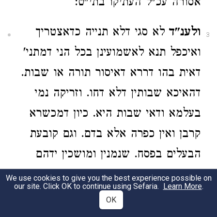
אסורה עכ"ל העתיקו בתי"ט:
ולענ"ד
לא סגי דלא תנייה כדאצטריך
3
ואיכפל תנא לאשמועינן בכל הני דמתני'
דאית בהו דררא דאיסור תורה או שבות.
דהאיכא שבותין דלא דחו. וזריקה נמי
בעלמא ודאי שבות היא. כיון דמכשרא
קרבן ואין כפרה אלא בדם. וגם קובעת
הבעלים בפסח. שנמנין ומושכין ידהם
ממנו עד שיזרק הדם כמדת ר"ש. א"כ
We use cookies to give you the best experience possible on
our site. Click OK to continue using Sefaria.
Learn More
.
לא גרעא מהזאה דשבות היא. איידי
OK
דמיחזי כמתקן גברא. כ"ש הכא דאיכא