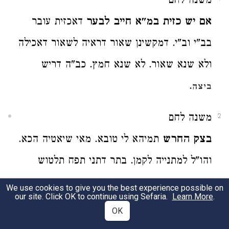
משנה לחם
אם יש כזית במ"א חייב לבער
דאכזית עובר
בב"י וב"י. דמקשינן שאור דראיה לשאור דאכילה
ולא שנא שאור. לא שנא חמץ. כב"ה דריש
.
ביצה
משנה לחם
2
בצק החרש
תמיהא לי טובא. מאי שיאטיה הכא.
והו"ל למתנייה לקמן. בתר דתני תפח תלטוש
בצונן. דאיירי בשעור חימוץ. וכדתנן נמי דין
We use cookies to give you the best experience possible on
our site. Click OK to continue using Sefaria.
Learn More
.
שיאור וסידוק. התם שייך נמי הך דינא. ולמאי
OK
אפסקיה לסדורא.
וי"ל
קצת. דמישך שייך לבבא