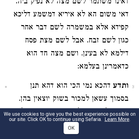
דאינו משתמר לשם מצה לא נפיק ביה.
דאי משום הא לא איריא דמשמע דליכא
קפידא אלא במשמרה לשם דבר אחר
כגון לשם זבח. אבל לשם מצת פסח
דילמא לא בעינן. ושם מצה חד הוא
כדאמרינן בעלמא:
ותדע
דהכא נמי הכי הוא דהא תנן
3
בסמוך עשאן למכור בשוק יוצאין בהן.
אע"ג דלא נעשו לשם מצה דפסח. אלא
We use cookies to give you the best experience possible on
our site. Click OK to continue using Sefaria.
Learn More
.
למוכררן לתודה ונזיר:
OK