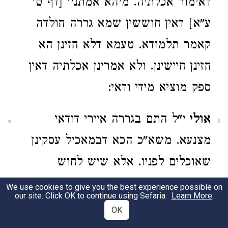
דאימור אכלתיה. מיהא אמתני' [דף ט'
ע"א] דאין חוששין שמא גררה חולדה
קאמר תלמודא. טעמא דלא חזינן הא
חזינן חיישינן. ולא אמרינן אכלתיה דאין
ספק מוציא מידי ודאי:
אולי
י"ל התם בגררה איירי דודאי
3
מצנעא. משא"כ הכא דבמאכיל עסקינן
שאוכלים לפניו. אלא שיש לחוש
שישיירו ואח"כ יצניעו. דספק וספק הוא.
We use cookies to give you the best experience possible on
our site. Click OK to continue using Sefaria.
Learn More
.
ובאמת שכך משמעות הלשון. ובזה א"צ
OK
ג"כ לדוחק שכתבו התו' לחלק בין חיה