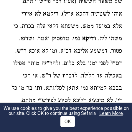
שם משעה הששית (אע"ג דכך פירש"י התם.
איהו לשטתיה דהכא אזיל).
דילמא
לא איירי
אלא במועד ממש. משעתא דקאי עלה בכרת. כי
משהי ליה.
ודיקא
נמי. מדפסיק ואמר. ושרפו.
פטור. דמשמע אליבא דכ"ע. ומי לא איכא ר"ש.
דס"ל לפני זמנו בלא כלום. ולהר"זה מותר אפילו
באכילה עד הלילה. לדבריו של ר"ש. אי הכי
בבבא קמייתא נמי אתאן לפלוגתא.
ותו
בר מן כל
דין. לא מיבעיא דליכא לסיוע לפירש"י מהתם.
We use cookies to give you the best experience possible on
ואדרבה תהוי תיובתא כלפי סנאיה דמר. דהא
our site. Click OK to continue using Sefaria.
Learn More
.
OK
מיהא מודה הרב דבמועד דהתם. כייל ודאי לימי