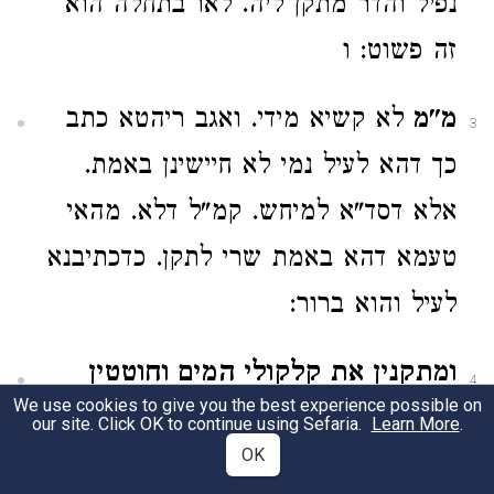
נפיל והדר מתקן ליה. לאו בתחלה הוא
זה פשוט: ו
מ"מ
לא קשיא מידי. ואגב ריהטא כתב
3
כך דהא לעיל נמי לא חיישינן באמת.
אלא דסד"א למיחש. קמ"ל דלא. מהאי
טעמא דהא באמת שרי לתקן. כדכתיבנא
לעיל והוא ברור:
ומתקנין את קלקולי המים וחוטטין
4
We use cookies to give you the best experience possible on
אותן.
כתב בתי"ט ונ"ל דפרושי קמפרש
our site. Click OK to continue using Sefaria.
Learn More
.
OK
דהא דאמרן ומתקנין היינו חוטטין שהוא