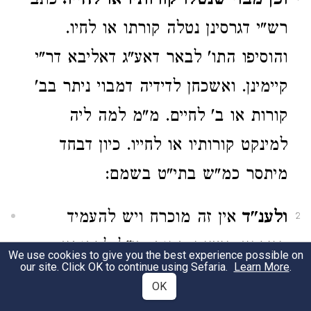
וכן מבוי שנטלו קורותיו או לחייו.
כתב
רש"י דגרסינן נטלה קורתו או לחיו.
והוסיפו התו' לבאר דאע"ג דאליבא דר"י
קיימינן. ואשכחן לדידיה דמבוי ניתר בב'
קורות או ב' לחיים. מ"מ למה ליה
למינקט קורותיו או לחייו. כיון דבחד
מיתסר כמ"ש בתי"ט בשמם:
ולענ"ד
אין זה מוכרח ויש להעמיד
2
הגירסא הישנה בטוב. די"ל לרבותא
We use cookies to give you the best experience possible on
our site. Click OK to continue using Sefaria.
Learn More
.
דשריותא דאותה שבת נקטינהו וק"ל:
OK