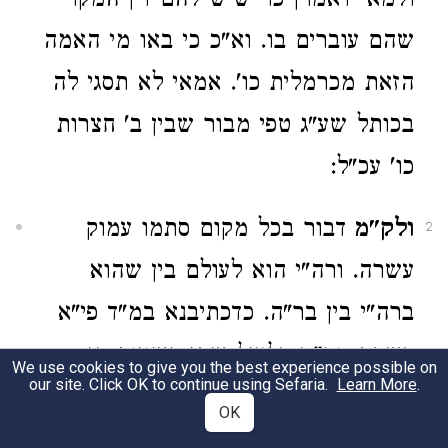
ולמאי דאמרן כו' שיש להם דין המקו'
שהם עוברים בו. וא"כ כי באו מי האמה
הזאת מכרמלית כו'. אמאי לא תסגי לה
בכותל שע"ג טפי מבור שבין ב' חצרות
כו' עכ"ל:
ולק"מ
דבור בכל מקום סתמו עמוק
2
עשרה. ורה"י הוא לעולם בין שהוא
ברה"י בין בר"ה. כדכתיבנא במ"ד פי"א
דשבת. וה"ט דלעיל שתי רשויות הן.
We use cookies to give you the best experience possible on
our site. Click OK to continue using Sefaria.
Learn More
.
אע"פ שהכל רשות א' היא דבר תורה
OK
שהחצרות עם הבור רה"י הן. וראויין