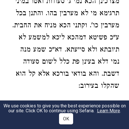
מצרכינן הכא נמי ג' סעודות ואטו במיני
תרגימא מי לא מערבין בהו. והתנן בכל
מערבין כו'. וקתני הכא מניח את החבית.
ע"כ פשיטא דמהכא ליכא למשמע לא
תיובתא ולא סייעתא. דא"כ שמע מנה
נמי דלא בעינן פת כלל לשום סעודה
דשבת. והא בודאי בורכא אלא קל הוא
שהקלו בעירוב:
8:3
We use cookies to give you the best experience possible on
our site. Click OK to continue using Sefaria.
Learn More
.
OK
ששכחו ולא עירבו.
כתב התי"ט דאילו
1