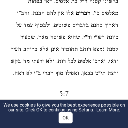
בלשונו קטנה ר"ל בת אלפים. דאי בפחות
מאלפים כו'.
דברים
אלו אין להם הבנה. והב"י
האריך בחנם בדברים פשוטים. ולבסוף עמד על
כוונת רש"י ור"י. שהיא פשוטה מאד. שבעיר
קטנה נמצא רוחב תחומיה אינן אלא כרוחב העיר
ודאי. וארכן אלפים לכל רוח.
ולא
ידעתי מה בקש
ורצה תי"ט בכאן. ואפילו סוף דברי ב"י לא ראה.
5:7
We use cookies to give you the best experience possible on
our site. Click OK to continue using Sefaria.
Learn More
.
משנה לחם
1
OK
ולביתו יותר
בגמרא היכי משכחת לה.
משום