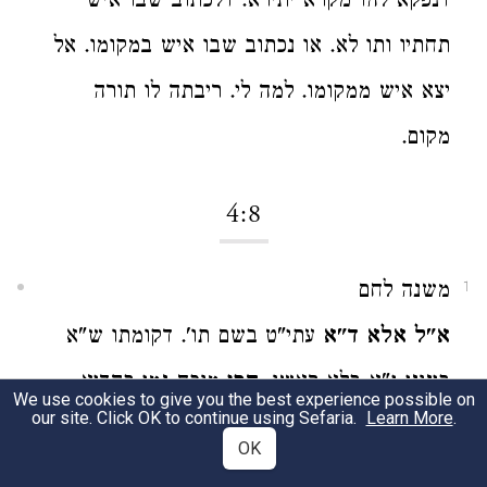
דנפקא להו מקרא יתירא. דלכתוב שבו איש
תחתיו ותו לא. או נכתוב שבו איש במקומו. אל
יצא איש ממקומו. למה לי. ריבתה לו תורה
מקום.
4:8
משנה לחם
1
א"ל אלא ד"א
עתי"ט בשם תו'. דקומתו ש"א
בינוני ג"א בלא ראשו.
הכי
מוכח נמי בהדיא
We use cookies to give you the best experience possible on
our site. Click OK to continue using Sefaria.
Learn More
.
בגמרא ר"פ מש"א. דמשח ארבע גרמידי כו'.
OK