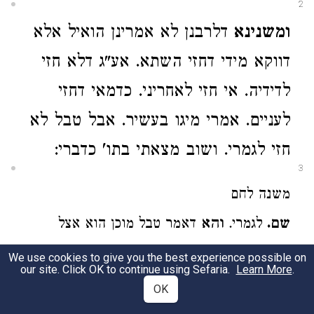
2
ומשנינא
דלרבנן לא אמרינן הואיל אלא
דווקא מידי דחזי השתא. אע"ג דלא חזי
לדידיה. אי חזי לאחריני. כדמאי דחזי
לעניים. אמרי מיגו בעשיר. אבל טבל לא
חזי לגמרי. ושוב מצאתי בתו' כדברי:
3
משנה לחם
שם.
לגמרי.
והא
דאמר טבל מוכן הוא אצל
שבת. היינו לענין מבטל כלי מהיכנו דשבות שאין
We use cookies to give you the best experience possible on
our site. Click OK to continue using Sefaria.
Learn More
.
בו מעשה הוא. (עחי"ג כירה מג"א).
OK