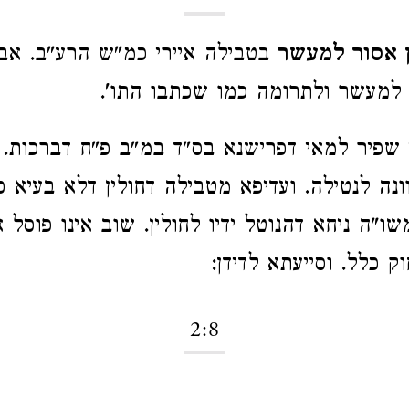
ן אסור למעשר
בטבילה איירי כמ"ש הרע"ב. אבל
ף למעשר ולתרומה כמו שכתבו התו'.
 שפיר למאי דפרישנא בס"ד במ"ב פ"ח דברכות. ד
ונה לנטילה. ועדיפא מטבילה דחולין דלא בעיא כו
שו"ה ניחא דהנוטל ידיו לחולין. שוב אינו פוסל
וק כלל. וסייעתא לדידן:
2:8