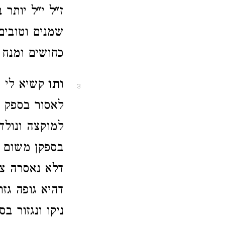
ז"ל י"ל יותר 
שמנים וטובים
כחושים ומנח 
ותו
קשיא לי ע
3
לאסור בספק נ
למוקצה ונולד.
בספקן משום ד
דלא נאסרה צי
דהיא גופה גז
ניקו ונגזור בס