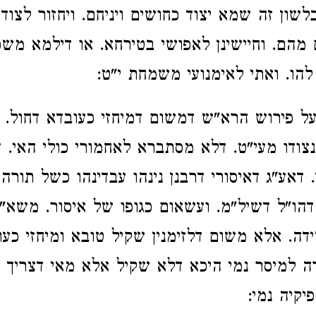
בלשון זה שמא יצוד כחושים ויניחם. ויחזור לצוד
 מהם. וחיישינן לאפושי בטירחא. או דילמא משכ
להו. ואתי לאימנועי משמחת י"ט:
ל פירוש הרא"ש דמשום דמיחזי כעובדא דחול. 
צודו מעי"ט. דלא מסתברא לאחמורי כולי האי. 
 דאע"ג דאיסורי דרבנן נינהו עבדינהו כשל תורה
הו"ל דשיל"מ. ועשאום כגופו של איסור. משא"כ
דה. אלא משום דלזימנין שקיל טובא ומיחזי כעוב
רה למיסר נמי היכא דלא שקיל אלא מאי דצריך לי
פיקיה נמי: