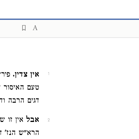
אין צדין.
פיר
1
טעם האיסור ד
דגים הרבה וד
אבל
אין זו ש
2
הרא"ש הנז' ד