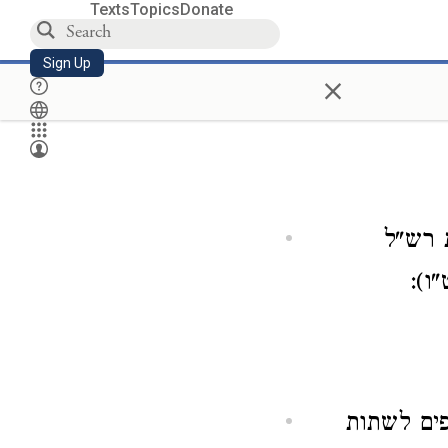
Texts
Topics
Donate
Sign Up
×
 רש"ל
ו):
פים לשתות