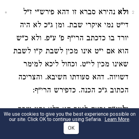
ולא
נהירא סברא זו דהא פירש"י ז"ל
2
די"ט נמי איקרי שבת. ומן ג"כ לא היה
יורד בו כדכתב הרי"ף פ' ע"פ. ולא כ"ש
הוא אם י"ט אינו מכין לשבת ק"ו לשבת
שאינו מכין לי"ט. וכחול ליכא למימר
דשויוה. דהא סעודתו חשיבא. והצריכה
הכתוב ג"כ הכנה. כדפירש הרי"ף:
ולענ"ד
נראה לומר הא דלא נקט שבת.
3
We use cookies to give you the best experience possible on
our site. Click OK to continue using Sefaria.
Learn More
.
דהו"א טעמא דמתני' לאו משום הכנה.
OK
אלא כאידך אמוראי למר משום פירות