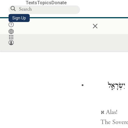
Texts
Topics
Donate
Sign Up
×
 יִשְׂרָאֵ֑ל
א
Alas!
The Sovere