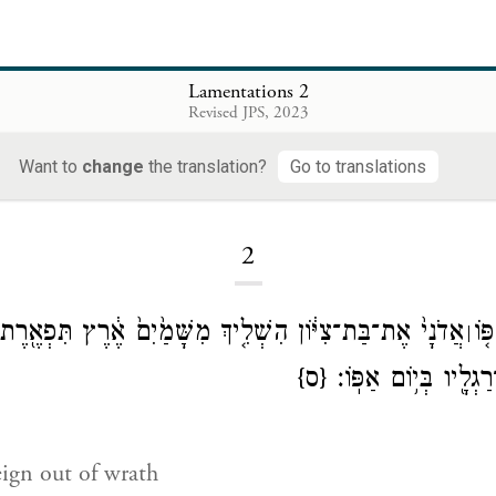
Lamentations 2
Revised JPS, 2023
Want to
change
the translation?
Go to translations
Loading...
2
֤וֹ
אֲדֹנָי֙ אֶת־בַּת־צִיּ֔וֹן הִשְׁלִ֤יךְ מִשָּׁמַ֙יִם֙ אֶ֔רֶץ תִּפְאֶ֖רֶת
׀
גְלָ֖יו בְּי֥וֹם אַפּֽוֹ׃
{ס}
ign out of wrath