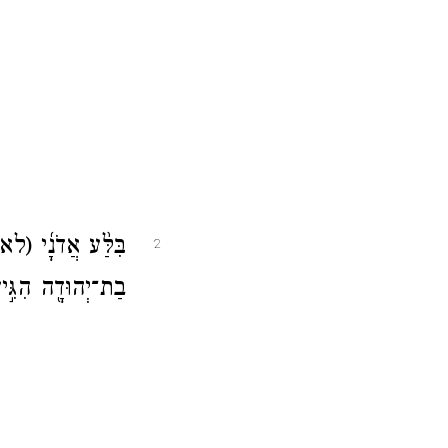
בִּלַּ֨ע אֲדֹנָ֜י
(לא)
2
בַת־יְהוּדָ֖ה הִגִּ֣י