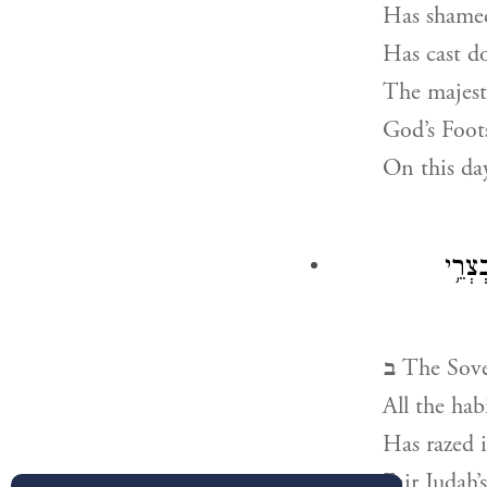
Has shame
Has cast d
The majesty
God’s Foot
On this da
צְרֵ֥י
ב
The Sover
All the ha
Has razed 
Fair Judah’