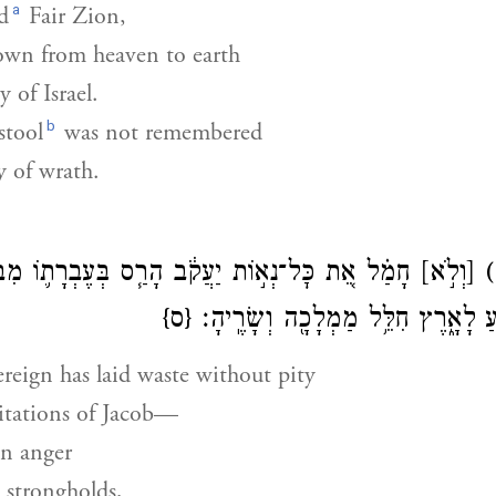
a
d
Fair Zion,
own from heaven to earth
 of Israel.
b
stool
was not remembered
y of wrath.
[וְלֹ֣א]
חָמַ֗ל אֵ֚ת כׇּל־נְא֣וֹת יַעֲקֹ֔ב הָרַ֧ס בְּעֶבְרָת֛וֹ מִבְ
עַ לָאָ֑רֶץ חִלֵּ֥ל מַמְלָכָ֖ה וְשָׂרֶֽיהָ׃
{ס}
eign has laid waste without pity
bitations of Jacob—
in anger
s strongholds,