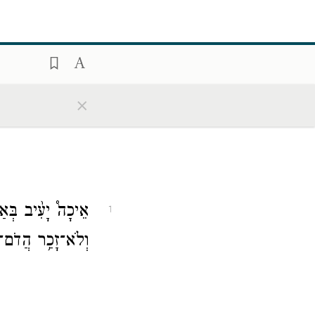
×
אֵיכָה֩ יָעִ֨יב בְּאַפּ
1
וְלֹא־זָכַ֥ר הֲדֹם־רַ