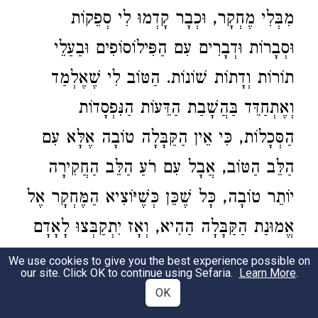
מִבְּלִי מֶחְקָר, וּכְבָר קָדְמוּ לִי סְפֵקוֹת
וּסְבָרוֹת וּדְבָרִים עִם הַפִּילוֹסוֹפִים וּבַעַלֵי
תוֹרוֹת וְדָתוֹת שׁוֹנוֹת. הַטּוֹב לִי שֶׁאֶלְמַד
וְאֶתְחַדֵּד בַּהֲשָׁבַת הַדֵּעוֹת הַנִּפְסָדוֹת
הַסְּכָלוֹת, כִּי אֵין הַקַּבָּלָה טוֹבָה אֶלָּא עִם
הַלֵּב הַטּוֹב, אֲבָל עִם רֹעַ הַלֵּב הַחֲקִירָה
יוֹתֵר טוֹבָה, כָּל שֶׁכֵּן כְּשֶׁיּוֹצִיא הַמֶּחְקָר אֶל
אֱמוּנַת הַקַּבָּלָה הַהִיא, וְאָז יִתְקַבְּצוּ לָאָדָם
שְׁתֵּי הַמַּדְרֵגוֹת, רְצוֹנִי לוֹמַר: הַיְדִיעָה
We use cookies to give you the best experience possible on
our site. Click OK to continue using Sefaria.
Learn More
.
וְהַקַּבָּלָה יָחַד.
OK