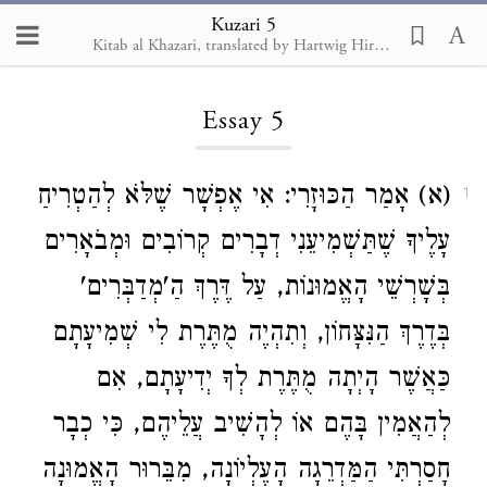
Kuzari 5
Kitab al Khazari, translated by Hartwig Hirschfeld, 1905
Loading...
Essay 5
(א) אָמַר הַכּוּזָרִי: אִי אֶפְשָׁר שֶׁלֹּא לְהַטְרִיחַ
1
עָלֶיךָ שֶׁתַּשְׁמִיעֵנִי דְבָרִים קְרוֹבִים וּמְבֹאָרִים
בְּשָׁרְשֵׁי הָאֱמוּנוֹת, עַל דֶּרֶךְ הַ'מְדַבְּרִים'
בְּדֶרֶךְ הַנִּצָּחוֹן, וְתִהְיֶה מֻתֶּרֶת לִי שְׁמִיעָתָם
כַּאֲשֶׁר הָיְתָה מֻתֶּרֶת לְךָ יְדִיעָתָם, אִם
לְהַאֲמִין בָּהֶם אוֹ לְהָשִׁיב עֲלֵיהֶם, כִּי כְבָר
חָסַרְתִּי הַמַּדְרֵגָה הָעֶלְיוֹנָה, מִבֵּרוּר הָאֱמוּנָה