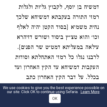
דמשיח בן יוסף, לקבוץ גליות ולגלות
רמזי התורה בעקבתא דמשיחא שלכך
נחית משמיא [בסוד הקטן יהיה לאלף
וכו׳ והוא טצ״ץ ביסוד ושורש דזיהרא
עילאה במעליתא דמט״ט שר הפנים].
לרבנו נגלו כל רמזי האתחלתא וסודות
העקבות דמשיחא עד הקץ האחרון ועד
בכלל. על דבר הקץ האחרון כתב
באריכות בביאורו על ספרא דצניעותא
We use cookies to give you the best experience possible on
our site. Click OK to continue using Sefaria.
Learn More
.
והשביע בשם אלקי ישראל שלא לגלות
OK