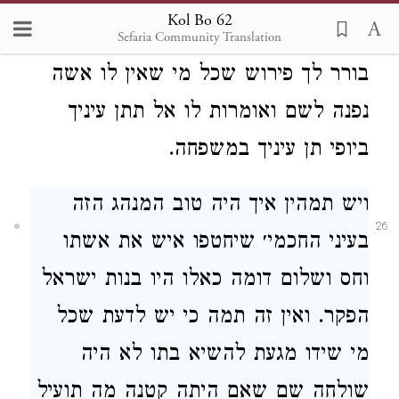
חיישינן עליהו מלהשאילן. ומה היו
Kol Bo 62
אומרות בחור שא עיניך וראה מה אתה
Sefaria Community Translation
בורר לך פירוש שכל מי שאין לו אשה
נפנה לשם ואומרות לו אל תתן עיניך
ביופי תן עיניך במשפחה.
ויש תמהין איך היה טוב המנהג הזה
26
בעיני החכמי׳ שיחטפו איש את אשתו
וחס ושלום דומה כאלו היו בנות ישראל
הפקר. ואין זה תמה כי יש לדעת שכל
מי שידו מגעת להשיא בתו לא היה
שולחה שם שאם היתה קטנה מה תועיל