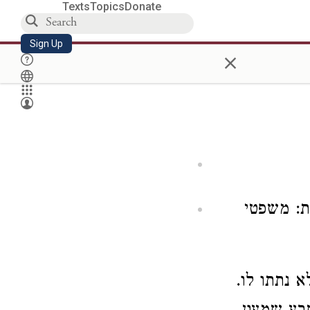
Texts
Topics
Donate
Sign Up
×
ת: משפטי
א נתתו לו.