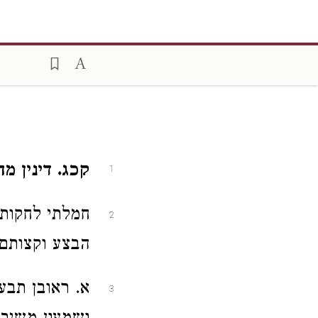
קכג. דינין מ
1
חמלתי לחקות 
2
הבצע וקצותם
א. ראובן תבע 
3