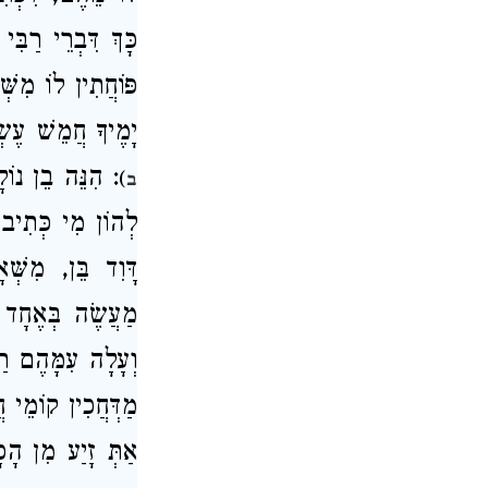
כָּךְ דִּבְרֵי רַבּ
פּוֹחֲתִין לוֹ מִשּ
יָמֶיךָ חֲמֵשׁ עֶשׂ
: הִנֵּה בֵן נוֹל
)
ב
לְהוֹן מִי כְּתִיב 
דָּוִד בֵּן, מִשְּׁ
מַעֲשֶׂה בְּאֶחָד מ
וְעָלָה עִמָּהֶם רַב
מַדְּחֲכִין קוֹמֵי ח
אַתְּ זָיַע מִן הָכ