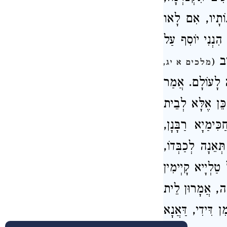
ְנוֹתָיו, אִם לָאו
 הִנְנִי יוֹסִף עַל
ִיב
(
מלכים א יג,
ֶה לָעוֹלָם. אֲמַר
כֵּן אֶלָּא לְבֵית
ִּימַיָא רַבָּנָן,
ְאֵנָה לְכַבְּדוֹ,
 טַלְיָיא קָיְימִין
ָאֶה, אֲמָרוּן לֵית
 דִּידִי, דַּאֲנָא