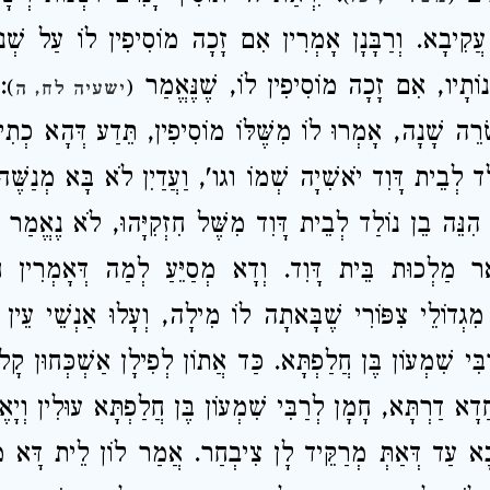
ִי עֲקִיבָא. וְרַבָּנָן אָמְרִין אִם זָכָה מוֹסִיפִין לוֹ עַל שׁ
ְׁנוֹתָיו, אִם זָכָה מוֹסִיפִין לוֹ, שֶׁנֶּאֱמַר
:
)
(
ישעיה לח, ה
ְרֵה שָׁנָה, אָמְרוּ לוֹ מִשֶּׁלּוֹ מוֹסִיפִין, תֵּדַע דְּהָא כְת
ָד לְבֵית דָּוִד יֹאשִׁיָה שְׁמוֹ וגו', וַעֲדַיִן לֹא בָּא מְנַשּׁ
הִנֵּה בֵן נוֹלַד לְבֵית דָּוִד מִשֶּׁל חִזְקִיָּהוּ, לֹא נֶאֱמַר 
אָר מַלְכוּת בֵּית דָּוִד. וְדָא מְסַיֵּעַ לְמַה דְּאָמְרִין חַכ
ִגְדוֹלֵי צִפּוֹרִי שֶׁבָּאתָה לוֹ מִילָה, וְעָלוּ אַנְשֵׁי עֵין תּ
ִּי שִׁמְעוֹן בֶּן חֲלַפְתָּא. כַּד אֲתוֹן לְפִילָן אַשְׁכְּחוּן קָל
ֲדָא דַרְתָּא, חָמָן לְרַבִּי שִׁמְעוֹן בֶּן חֲלַפְתָּא עוּלִין וְי
ָא עַד דְּאַתְּ מְרַקֵּיד לָן צִיבְחַר. אֲמַר לוֹן לֵית דָּא מִן