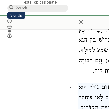
Texts
Topics
Donate
עֲלַי, אֲמַר לֵיהּ
Sign Up
×
לְבֵי כְנִישְׁתָּא
 רַבִּי יְהוֹשֻׁעַ
פְרוֹשׁ בֵּין חַגָּא
 שְׁמַע לְמִילָהּ,
: וְגַם קְבוּרָה
)
ַת לֵיהּ.
דָם נוֹלָד הוּא
ם לָאו פּוֹחֲתִין
ִים תִּקְצֹרְנָה,