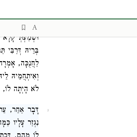
אֲחוּי דְּרַבִּי חִ
וּמַה נְּצַלֵּי עֲל
וּשְׁמַעְתְּ קָלָא 
בְּרֵיהּ דְּרַבִּי תּ
לַחֲנֻכָּה, אָמְרָה
וְאִיתְחֲמֵיהּ לֵי
לֹא הָיְתָה לוֹ, וְ
דָּבָר אַחֵר, עֵ
ג
נִגְזַר עָלָיו כַּ
לוֹ מֵהֶם, דִּכְ