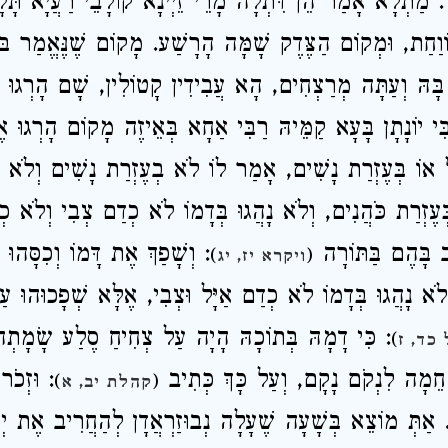
ֶל. מַתְלָא אָמַר הֵן דִּתְלָה מָרֵי זֵיְינָא קוֹלָבֵי רַעֲיָא תָּ
וֹוַחַת, וּמְקוֹם הַצֶּדֶק שָׁמָּה הָרָשַׁע. מָקוֹם שֶׁנֶּאֱמַר בּ
ָהּ וְעַתָּה מְרַצְחִים, הָא עֲבִידִין קָטוֹלִין, שָׁם הָרְגוּ אֶ
ִי יוֹנָתָן בָּעָא קַמֵּיהּ רַבִּי אַחָא בְּאֵיזֶה מָקוֹם הָרְגוּ א
ֵל אוֹ בְּעֶזְרַת נָשִׁים, אָמַר לוֹ לֹא בְעֶזְרַת נָשִׁים וְלֹא ב
ְעֶזְרַת כֹּהֲנִים, וְלֹא נָהֲגוּ בְּדָמוֹ לֹא כְדַם צְבִי וְלֹא כְ
יב בָּהֶם בַּתּוֹרָה
וְשָׁפַךְ אֶת דָּמוֹ וְכִסָּהוּ ב
)
(
ויקרא יז, יג
ק לֹא נָהֲגוּ בְּדָמוֹ לֹא כְדַם אַיָּל וּצְבִי, אֶלָּא שְׁפָכוּהוּ 
כִּי דָמָהּ בְּתוֹכָהּ הָיָה עַל צְחִיחַ סֶלַע שָׂמָתְהוּ 
)
כד, ז
חֵמָה לִנְקֹם נָקָם, וְעַל כָּךְ כְּתִיב
וּזְכֹר א
)
(
קהלת יב, א
ָ. אַתְּ מוֹצֵא בְּשָׁעָה שֶׁעָלָה נְבוּזַרְאֲדָן לְהַחֲרִיב אֶת יְר