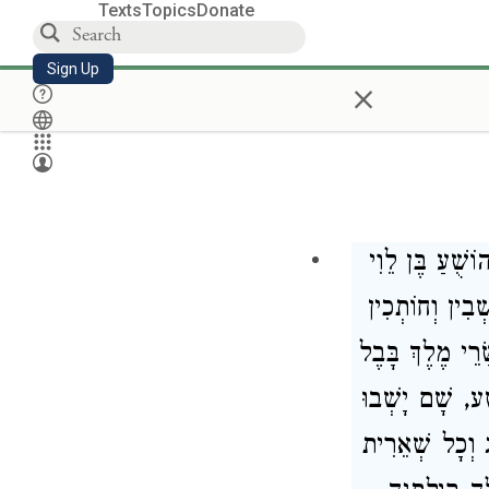
Texts
Topics
Donate
Sign Up
×
ֹשֻׁעַ בֶּן לֵוִי
בִין וְחוֹתְכִין
: רֵי מֶלֶךְ בָּבֶל
ַע, שָׁם יָשְׁבוּ
ג וְכָל שְׁאֵרִית