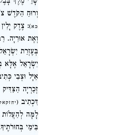
שָׂרֵי מֶלֶךְ בָּב.
וְרוּחַ הַקֹּדֶשׁ צ
צֶדֶק יָלִין בּ
)
כא
וְאֶת אוּרִיָה. רַבּ
בְּעֶזְרַת יִשְׂרָא
יִשְׂרָאֵל אֶלָּא בּ
אַיָּל וּצְבִי כְּתִ
זְכַרְיָה הַצַּדִּי,
דִּכְתִיב
(
יחזקאל 
לָמָּה לְהַעֲלוֹת 
בִּימֵי בְּחוּרֹתֶיך