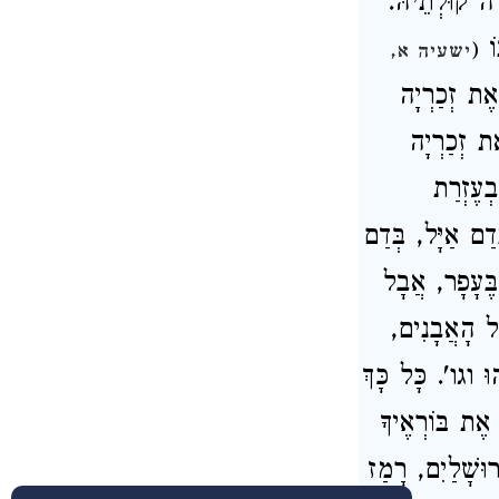
לָה קוּלְתֵיהּ
וֹ
(
ישעיה א,
: ת זְכַרְיָה
ֶת זְכַרְיָה
ְעֶזְרַת
דַם אַיָּל, בְּדַם
: ֶּעָפָר, אֲבָל
עַל הָאֲבָנִים
: וגו'. כָּל כָּךְ
: ֶת בּוֹרְאֶיךָ
וּשָׁלַיִם, רָמַז