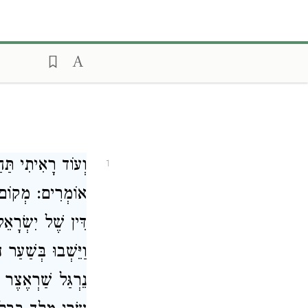
וְעוֹד רָאִיתִי תַּח
1
אוֹמְרִים: מְקוֹם הַ
דִּין שֶׁל יִשְׂרָא
וַיֵּשְׁבוּ בְּשַׁעַ
נֵרְגַּל שַׁרְאֶצֶר