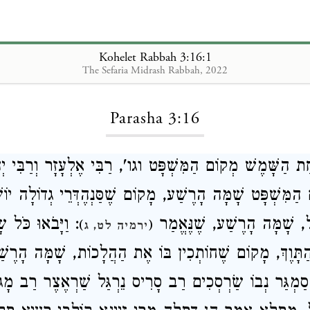
Kohelet Rabbah 3:16:1
The Sefaria Midrash Rabbah, 2022
Loading...
Parasha 3:16
ַת הַשָּׁמֶשׁ מְקוֹם הַמִּשְׁפָּט וגו', רַבִּי אֶלְעָזָר וְרַבִּי יְהו
מִּשְׁפָּט שָׁמָּה הָרֶשַׁע, מָקוֹם שֶׁסַּנְהֶדְּרֵי גְדוֹלָה יוֹשְׁ
ֵל, שָׁמָּה הָרֶשַׁע, שֶׁנֶּאֱמַר
וַיָּבֹאוּ כֹּל שָׂ
)
(
ירמיה לט, ג
ר הַתָּוֶךְ, מָקוֹם שֶׁחוֹתְכִין בּוֹ אֶת הַהֲלָכוֹת, שָׁמָּה הָרֶשׁ
 סַמְגַּר נְבוֹ שַׂרְסְכִים רַב סָרִיס נֵרְגַּל שַׁרְאֶצֶר רַב מָ