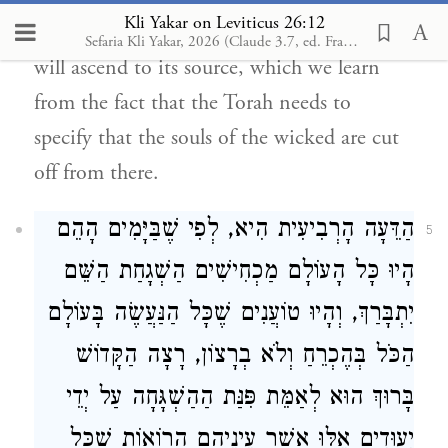
Kli Yakar on Leviticus 26:12
you to inherit the land of life, for the soul
Sefaria Kli Yakar, 2026 (Claude 3.7, ed. Francis Nataf) ✧
will ascend to its source, which we learn
from the fact that the Torah needs to
specify that the souls of the wicked are cut
off from there.
הַדֵּעָה הָרְבִיעִית הִיא, לְפִי שֶׁבַּיָּמִים הָהֵם
5
הָיוּ כָּל הָעוֹלָם מַכְחִישִׁים הַשְׁגָחַת הַשֵּׁם
יִתְבָּרַךְ, וְהָיוּ טוֹעֲנִים שֶׁכָּל הַנַּעֲשֶׂה בָּעוֹלָם
הַכֹּל בְּהֶכְרֵחַ וְלֹא בְרָצוֹן, רָצָה הַקָּדוֹשׁ
בָּרוּךְ הוּא לְאַמֵּת פִּנַּת הַהַשְׁגָּחָה עַל יְדֵי
יִעוּדִים אֵלּוּ אֲשֶׁר עֵינֵיהֶם הָרוֹאוֹת שֶׁכָּל