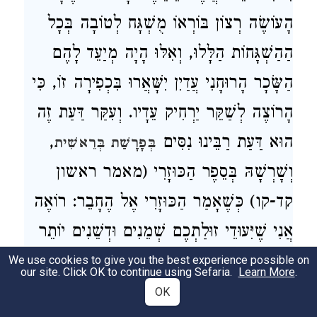
הָעוֹשֶׂה רְצוֹן בּוֹרְאוֹ מֻשְׁגָּח לְטוֹבָה בְּכָל
הַהַשְׁגָּחוֹת הַלָּלוּ, וְאִלּוּ הָיָה מְיַעֵד לָהֶם
הַשָּׂכָר הָרוּחָנִי עֲדַיִן יִשָּׁאֲרוּ בִּכְפִירָה זוֹ, כִּי
הָרוֹצֶה לְשַׁקֵּר יַרְחִיק עֵדָיו. וְעִקַּר דַּעַת זֶה
,
הוּא דַּעַת רַבֵּינוּ נִסִּים
בְּפָרָשַׁת בְּרֵאשִׁית
וְשָׁרְשָׁהּ בְּסֵפֶר הַכּוּזָרִי (מאמר ראשון
קד-קו) כְּשֶׁאָמַר הַכּוּזָרִי אֶל הֶחָבֵר: רוֹאֶה
אֲנִי שֶׁיִּעוּדֵי זוּלַתְכֶם שְׁמֵנִים וּדְשֵׁנִים יוֹתֵר
מִיִּעוּדֵיכֶם, הֱשִׁיבוֹ הֶחָבֵר: אֲבָל הֵם כֻּלָּם
We use cookies to give you the best experience possible on
our site. Click OK to continue using Sefaria.
Learn More
.
לְאַחַר הַמָּוֶת וְאֵין בַּחַיִּים מֵהֶם מְאוּמָה וְלֹא
OK