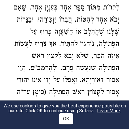
לִקְרוֹת מִתּוֹךְ סֵפֶר אֶחָד בְּעִנְיָן אֶחָד, שֶׁאִם
יָבֹא אֶחָד לְהַטּוֹת, חֲבֵרוֹ יַזְכִּירֵהוּ. וּבַנֵּרוֹת
שֶׁלָּנוּ שֶׁהָחֵלֶב אוֹ הַשַּׁעֲוָה כָּרוּךְ עַל
הַפְּתִילָה, נוֹהֲגִין לְהַתִּיר. אַךְ צָרִיךְ לַעֲשׂוֹת
אֵיזֶה הֶכֵּר, שֶׁלֹּא יָבֹא לִקְצֹץ רֹאשׁ
הַפְּתִילָה שֶׁנַּעֲשֶׂה פֶּחָם. וּלְהָרַמְבַּ"ם, הֲוֵי
אִסּוּר דְּאוֹרָיְתָא. וַאֲפִלּוּ עַל יְדֵי אֵינוֹ יְהוּדִי
אָסוּר לִקְצוֹץ רֹאשׁ הַפְּתִילָה (סִימָן ער"ה
רע"ח).
We use cookies to give you the best experience possible on
our site. Click OK to continue using Sefaria.
Learn More
.
The principal
melachos
which we are forbidden to do
OK