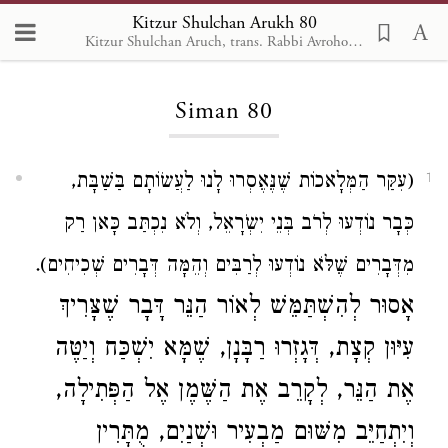
Kitzur Shulchan Arukh 80
Kitzur Shulchan Aruch, trans. Rabbi Avrohom Davis, Metsudah Pub., 1996
Loading...
Siman 80
(עִקַּר הַמְּלָאכוֹת שֶׁנֶּאֶסְרוּ לָנוּ לַעֲשׂוֹתָם בַּשַׁבָּת,
1
כְּבָר נוֹדְעוּ לְרֹב בְּנֵי יִשְֹרָאֵל, וְלֹא נִכְתַּב כָּאן רַק
מִדְּבָרִים שֶׁלֹּא נוֹדְעוּ לְרַבִּים וְהֵמָּה דְּבָרִים שְׁכִיחִים).
אָסוּר לְהִשְׁתַּמֵּשׁ לְאוֹר הַנֵּר דָּבָר שֶׁצָּרִיךְ
עִיּוּן קְצָת, דְּגָזְרוּ רַבָּנָן, שֶׁמָּא יִשְׁכַּח וְיַטֶּה
אֶת הַנֵּר, לְקָרֵב אֶת הַשֶּׁמֶן אֶל הַפְּתִילָה,
וְיִתְחַיֵּב מִשּׁוּם מַבְעִיר וּשְׁנַיִם, מֻתָּרִין