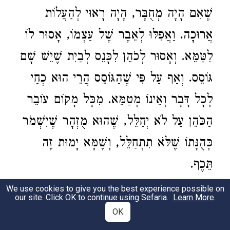
שֶׁאִם הָיָה מְחֻבָּר, הָיָה רָאוּי לְהַעֲלוֹת
אֲרוּכָה. וַאֲפִלּוּ לְאֵבֶר שֶׁל עַצְמוֹ, אָסוּר לוֹ
לִטַּמֵּא. וְאָסוּר לְכֹהֵן לִכָּנֵס לְבַיִת שֶׁיֵשׁ שָׁם
גּוֹסֵס. וְאַף עַל פִּי שֶׁהַגּוֹסֵס הֲרֵי הוּא כְחַי
לְכָל דָּבָר וְאֵינוֹ מְטַמֵּא. מִכָּל מָקוֹם עוֹבֵר
הַכֹּהֵן עַל לֹא יְחַלֵּל, שֶׁהוּא מֻזְהָר שֶׁיִשְׁמֹר
כְּהֻנָּתוֹ שֶׁלֹּא תִתְחַלֵּל, וְשֶׁמָּא יָמוּת זֶה
תֵּכֶף.
The
Kohein
is commanded not to defile
We use cookies to give you the best experience possible on
our site. Click OK to continue using Sefaria.
Learn More
.
himself through any form of contact with
OK
the deceased. Even an abortive fetus, whose