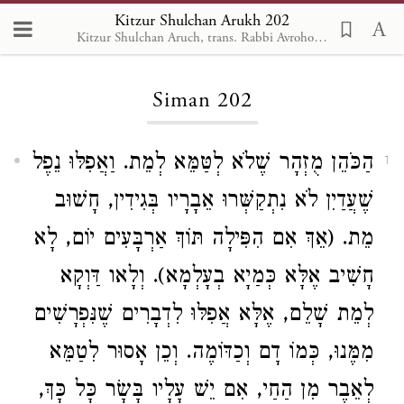
Kitzur Shulchan Arukh 202
Kitzur Shulchan Aruch, trans. Rabbi Avrohom Davis, Metsudah Pub., 1996
Loading...
Siman 202
הַכֹּהֵן מֻזְהָר שֶׁלֹא לְטַּמֵּא לְמֵת. וַאֲפִלּוּ נֵפֶל
1
שֶׁעֲדַיִן לֹא נִתְקַשְּׁרוּ אֵבָרָיו בְּגִידִין, חָשׁוּב
מֵת. (אֵךְ אִם הִפִּילָה תּוֹךְ אַרְבָּעִים יוֹם, לָא
חָשִׁיב אֶלָּא כְּמַיָא בְעָלְמָא). וְלָאו דַּוְקָא
לְמֵת שָׁלֵם, אֶלָּא אֲפִלּוּ לִדְבָרִים שֶׁנִּפְרָשִׁים
מִמֶּנוּ, כְּמוֹ דָם וְכַדּוֹמֶה. וְכֵן אָסוּר לִטַמֵּא
לְאֵבֶר מִן הַחַי, אִם יֵשׁ עָלָיו בָּשָׂר כָּל כָּךְ,