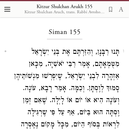
Kitzur Shulchan Arukh 155
Kitzur Shulchan Aruch, trans. Rabbi Avrohom Davis, Metsudah Pub., 1996
Loading...
Siman 155
תָּנוּ רַבָּנָן, וְהִזַּרְתֶּם אֶת בְּנֵי יִשְֹרָאֵל
1
מִטֻּמְאָתָם, אָמַר רַבִּי יֹאשִׁיָה, מִכָּאן
אַזְהָרָה לִבְנֵי יִשְֹרָאֵל, שֶיִפְרְשׁוּ מִנְשׁוֹתֵיהֶן
סָמוּךְ לְוֶסְתָּן. וְכַמָּה. אָמַר רָבָא, עוֹנָה.
וְעוֹנָה הִיא אוֹ יוֹם אוֹ לָיְלָה. שֶׁאִם זְמַן
וֶסְתָּה הוּא בַּיוֹם, אַף עַל פִּי שֶרְגִילָה
לִרְאוֹת בְּסוֹף הַיוֹם, מִכָּל מָקוֹם נֶאֶסְרָה