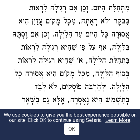
מִתְּחִלַּת הַיוֹם. וְכֵן אִם רְגִילָה לִרְאוֹת
בַּבֹּקֶר וְלֹא רָאֲתָה, מִכָּל מָקוֹם עֲדַיִן הִיא
אֲסוּרָה כָּל הַיוֹם עַד הַלַיְלָה. וְכֵן אִם וֶסְתָּהּ
בַּלַּיְלָה, אַף עַל פִּי שֶׁהִיא רְגִילָה לִרְאוֹת
בִּתְחִלַּת הַלַיְלָה, אוֹ שֶׁהִיא רְגִילָה לִרְאוֹת
בְּסוֹף הַלַּיְלָה, מִכָּל מָקוֹם הִיא אֲסוּרָה כָּל
הַלָּיְלָה. וּלְהַרְבֵּה פּוֹסְקִים, לֹא לְבַד
בְּתַּשְׁמִשׁ הִיא נֶאֶסְרָה, אֶלָּא גַּם בִּשְׁאָר
מִינֵי קְרֵבוּת הִיא אֲסוּרָה. וְכֵן יֵשׁ לְהַחְמִיר.
We use cookies to give you the best experience possible on
our site. Click OK to continue using Sefaria.
Learn More
.
1
The Rabbis expounded
(on the verse)
OK