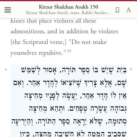
Kitzur Shulchan Arukh 150
desire within yourself. Certainly one who
Kitzur Shulchan Aruch, trans. Rabbi Avrohom Davis, Metsudah Pub., 1996
kisses that place violates all these
admonitions, and in addition he violates
[the Scriptural verse,] "Do not make
11
yourselves repulsive."
בַּיִת שֶׁיֵשׁ בּוֹ סֵפֶר תּוֹרָה, אָסוּר לְשַׁמֵּשׁ
6
שָׁם, אֶלָּא צָרִיךְ שֶׁיּוֹצִיאוֹ לְחֶדֶר אַחֵר. וְאִם
אֵין לוֹ חֶדֶר אַחֵר, יַעֲשֶׂה לְפָנָיו מְחִיצָה
גְבוֹהָה עֲשָׂרָה טְפָחִים. וּתְהֵא מְחִיצָה
סְתוּמָה, שֶלֹּא יֵרָאֶה סֵפֶר הַתּוֹרָה. וְהַיְרִיעָה
שֶסְּבִיב הַמִּטָּה לָא חֲשִׁיבָה מְחִצָּה, כֵּיוָן