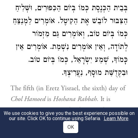
בְּבֵית הַכְּנֶסֶת כְּמוֹ בְּיוֹם הַכִּפּוּרִים, וּשְּׁלִיחַ
הַצִּבּוּר לוֹבֵשׁ אֶת הַקִיטֶל. אוֹמְרִים לַמְנַצֵּחַ
כְּמוֹ בְּיוֹם טוֹב, וְאוֹמְרִים גַם מִזְמוֹר
לְתוֹדָה, וְאֵין אוֹמְרִים נִשְׁמַת. אוֹמְרִים אֵין
כָּמוֹךָ, שְׁמַע יִשְֹרָאֵל, כְּמוֹ בְּיוֹם טוֹב.
וּבִקְדֻשַּׁת מוּסָף, נַעֲרִיצְךָ.
The fifth (in Eretz Yisrael, the sixth) day of
Chol Hamoed
is
Hoshana Rabbah
. It is
customary to stay awake the preceding
We use cookies to give you the best experience possible on
our site. Click OK to continue using Sefaria.
Learn More
.
night and to study Torah, according to the
OK
order printed [in the
Tikkun
], because on