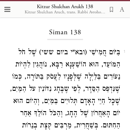
Kitzur Shulchan Arukh 138
Kitzur Shulchan Aruch, trans. Rabbi Avrohom Davis, Metsudah Pub., 1996
Loading...
Siman 138
בַּיּוֹם חֲמִישִׁי (ובא"י ביום ששי) שֶׁל חֹל
1
הַמּוֹעֵד, הוּא הוֹשַׁעְנָא רַבָּא, נוֹהֲגִין לִהְיוֹת
נֵעוֹרִים בַּלַּיְלָה שֶׁלְּפָנָיו לַעֲסֹק בַּתּוֹרָה, כְּמוֹ
שֶׁנִּדְפַּס הַסֵּדֶר, לְפִי שֶבֶּחָג נִדּוֹנִין על הַמַּיִם,
שֶׁכָּל חַיֵי הָאָדָם תְּלוּיִים בַּמַּיִם, וְהַיוֹם הוּא
יוֹם הָאַחֲרוֹן שֶׁל הֶחָג, וְהַכֹּל הוֹלֵךְ אַחַר
הַחִתּוּם. בְּשַׁחֲרִית, מַרְבִּים קְצָת בְנֵרוֹת