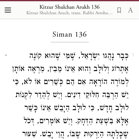
Kitzur Shulchan Arukh 136
Kitzur Shulchan Aruch, trans. Rabbi Avrohom Davis, Metsudah Pub., 1996
Loading...
Siman 136
כְּבָר נָהֲגו יִשְֹרָאֵל, שֶׁמִּי שֶׁהוּא קוֹנֶה
1
אֶתְרוֹג וְלוּלָב וְהוּא אֵינוֹ מֵבִין, מַרְאֶה אוֹתָן
לְמוֹרֶה הוֹרָאָה אִם הֵם כְּשֵׁרִים אוֹ לֹא, כִּי
יֵשׁ הַרְבֵּה חִלּוּקֵי דִינִים. וְיֵשׁ לְהַדֵר לִקְנוֹת
לוּלָב חָדָשׁ, כִּי לוּלָב הַיָבֵשׁ אֵינוֹ כָּשֵׁר
אֶלָּא בִּשְׁעַת הַדְּחָק. וְיֵשׁ אוֹמְרִים, דְּכֹל
שֶכָּלְתָה הַיַרְקוּת שֶבּוֹ, הֲוֵי יָבֵשׁ. שִׁעוּר