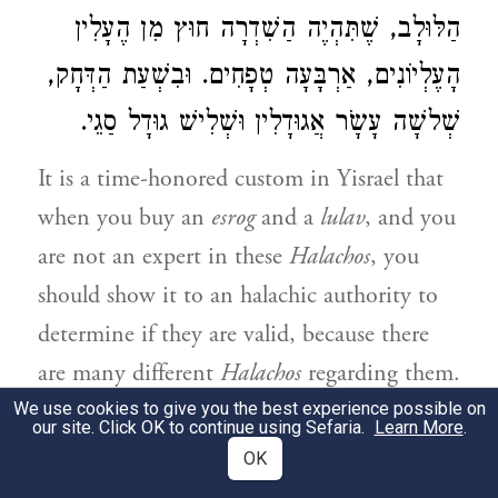
הַלּוּלָב, שֶׁתִּהְיֶה הַשִׁדְרָה חוּץ מִן הֶעָלִין
הָעֶלְיוֹנִים, אַרְבָּעָה טְפָחִים. וּבִשְׁעַת הַדְּחָק,
שְׁלשָׁה עָשָֹר אֲגוּדָלִין וּשְׁלִישׁ גוּדָל סַגֵי.
It is a time-honored custom in Yisrael that
when you buy an
esrog
and a
lulav
, and you
are not an expert in these
Halachos
, you
should show it to an halachic authority to
determine if they are valid, because there
are many different
Halachos
regarding them.
You should do your best to buy a fresh
We use cookies to give you the best experience possible on
our site. Click OK to continue using Sefaria.
Learn More
.
lulav
, because a dry
lulav
may be used only
OK
1
in extreme circumstances.
Some