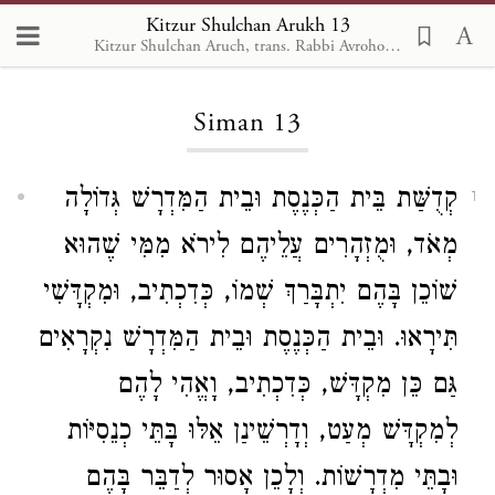
Kitzur Shulchan Arukh 13
Kitzur Shulchan Aruch, trans. Rabbi Avrohom Davis, Metsudah Pub., 1996
Loading...
Siman 13
קְדֻשַּׁת בֵּית הַכְּנֶסֶת וּבֵית הַמִּדְרָשׁ גְּדוֹלָה
1
מְאֹד, וּמֻזְהָרִים עֲלֵיהֶם לִירֹא מִמִּי שֶׁהוּא
שׁוֹכֵן בָּהֶם יִתְבָּרַךְ שְׁמוֹ, כְּדִכְתִיב, וּמִקְדָּשִׁי
תִּירָאוּ. וּבֵית הַכְּנֶסֶת וּבֵית הַמִּדְרָשׁ נִקְרָאִים
גַּם כֵּן מִקְדָּשׁ, כְּדִכְתִיב, וָאֱהִי לָהֶם
לְמִקְדָּשׁ מְעַט, וְדָרְשֵׁינַן אֵלּוּ בָּתֵּי כְנֵסִיּוֹת
וּבָתֵּי מִדְרָשׁוֹת. וְלָכֵן אָסוּר לְדַבֵּר בָּהֶם