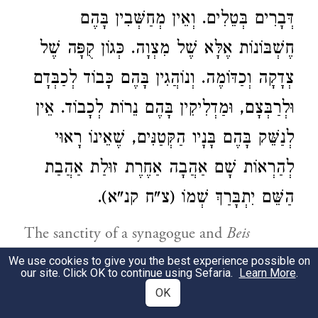
דְּבָרִים בְּטֵלִים. וְאֵין מְחַשְּׁבִין בָּהֶם
חֶשְׁבּוֹנוֹת אֶלָּא שֶׁל מִצְוָה. כְּגוֹן קֻפָּה שֶׁל
צְדָקָה וְכַדּוֹמֶה. וְנוֹהֲגִין בָּהֶם כָּבוֹד לְכַבְּדָם
וּלְרַבְּצָם, וּמַדְלִיקִין בָּהֶם נֵרוֹת לְכָבוֹד. אֵין
לְנַשֵּׁק בָּהֶם בָּנָיו הַקְּטַנִּים, שֶׁאֵינוֹ רָאוּי
לְהַרְאוֹת שָׁם אַהֲבָה אַחֶרֶת זוּלַת אַהֲבַת
הַשֵּׁם יִתְבָּרַךְ שְׁמוֹ (צ"ח קנ"א).
The sanctity of a synagogue and
Beis
Midrash
is very great, and we are
We use cookies to give you the best experience possible on
our site. Click OK to continue using Sefaria.
Learn More
.
commanded to fear the One Who dwells in
OK
them, blessed be His Name; as it is written,