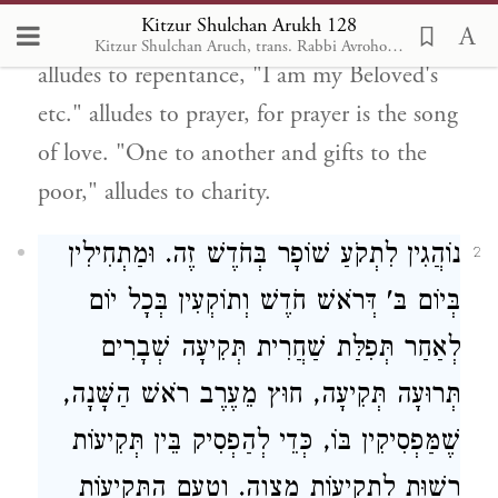
Kitzur Shulchan Arukh 128
month. "Hashem will circumcise etc."
Kitzur Shulchan Aruch, trans. Rabbi Avrohom Davis, Metsudah Pub., 1996
alludes to repentance, "I am my Beloved's
etc." alludes to prayer, for prayer is the song
of love. "One to another and gifts to the
poor," alludes to charity.
נוֹהֲגִין לִתְקֹעַ שׁוֹפָר בְּחֹדֶשׁ זֶה. וּמַתְחִילִין
2
בְּיוֹם בּ' דְּרֹאשׁ חֹדֶשׁ וְתוֹקְעִין בְּכָל יוֹם
לְאַחַר תְּפִלַּת שַׁחֲרִית תְּקִיעָה שְׁבָרִים
תְּרוּעָה תְּקִיעָה, חוּץ מֵעֶרֶב רֹאשׁ הַשָּׁנָה,
שֶׁמַּפְסִיקִין בּוֹ, כְּדֵי לְהַפְסִיק בֵּין תְּקִיעוֹת
רְשׁוּת לִתְקִיעוֹת מִצְוָה. וְטַעַם הַתְּקִיעוֹת