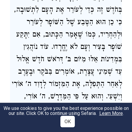
בְּחֹדֶשׁ זֶה כְּדֵי לְעוֹרֵר אֶת הָעָם לִתְשׁוּבָה,
כִּי כֵן הוּא הַטֶּבַע שֶׁל הַשּׁוֹפָר לְעוֹרֵר
וּלְהַחְרִיד, כְּמוֹ שֶׁאָמַר הַכָּתוּב, אִם יִתָּקַע
שׁוֹפָר בָּעִיר וְעָם לֹא יֶחֱרָדוּ. עוֹד נוֹהֲגִין
בִּמְדִינוֹת אֵלּוּ מִיּוֹם בּ' דְּרֹאשׁ חֹדֶשׁ אֱלוּל
עַד שְׁמִינִי עֲצֶרֶת, אוֹמְרִים בַּבֹּקֶר וּבָעֶרֶב
לְאַחַר הַתְּפִלָּה, אֶת הַמִּזְמוֹר לְדָוִד ה' אוֹרִי
וְיִשְׁעִי. וְהוּא עַל פִּי הַמִּדְרָשׁ, ה' אוֹרִי,
בְּרֹאשׁ הַשָּׁנָה. וְיִשְׁעִי בְּיוֹם הַכִּפּוּרִים. כִּי
We use cookies to give you the best experience possible on
our site. Click OK to continue using Sefaria.
Learn More
.
יִצְפְּנֵנִי בְּסֻכֹּה, רֶמֶז לְסֻכּוֹת. עוֹד נוֹהֲגִין
OK