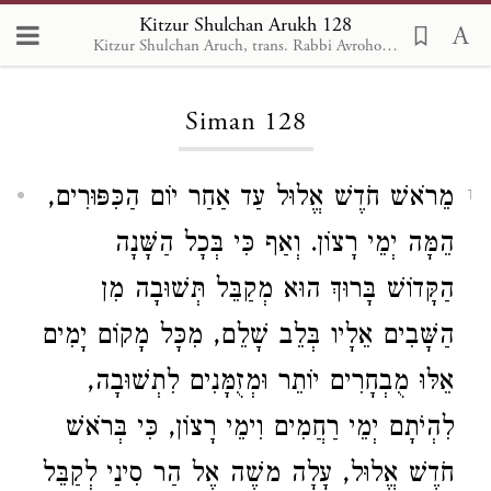
Kitzur Shulchan Arukh 128
Kitzur Shulchan Aruch, trans. Rabbi Avrohom Davis, Metsudah Pub., 1996
Loading...
Siman 128
מֵרֹאשׁ חֹדֶשׁ אֱלוּל עַד אַחַר יוֹם הַכִּפּוּרִים,
1
הֵמָּה יְמֵי רָצוֹן. וְאַף כִּי בְּכָל הַשָּׁנָה
הַקָּדוֹשׁ בָּרוּךְ הוּא מְקַבֵּל תְּשׁוּבָה מִן
הַשָּׁבִים אֵלָיו בְּלֵב שָׁלֵם, מִכָּל מָקוֹם יָמִים
אֵלּוּ מֻבְחָרִים יוֹתֵר וּמְזֻמָּנִים לִתְשׁוּבָה,
לִהְיֹתָם יְמֵי רַחֲמִים וִימֵי רָצוֹן, כִּי בְּרֹאשׁ
חֹדֶשׁ אֱלוּל, עָלָה משֶׁה אֶל הַר סִינַי לְקַבֵּל