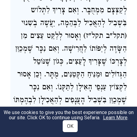
לְקַצְּצָם מִמְחֻבָּר. וְאִם צָרִיךְ לִתְלוֹש
בִֹּשְבִיל לְהַאֲכִיל לַבְּהֵמָה, יַעֲֹשֶה בְֹשִנוּי
(תקל"ב תקל"ז) וְאָסוּר לְלַקֵּט עֵצִים מִן
הַשָּׂדֶה לְיַפּוֹתוֹ לַחֲרִישָׁה. וְאִם נִכָּר שֶׁמְכַוֵּן
לְצָרְכּוֹ שֶׁצָּרִיךְ לָעֵצִים, כְּגוֹן שֶׁנּוֹטֵל
הַגְּדוֹלִים וּמַנִּיחַ הַקְּטַנִּים, מֻתָּר. וְכֵן אָסוּר
לִקְצוֹץ עַנְפֵי הָאִילָן לְתַקְּנוֹ. וְאִם נִכָּר
שֶׁמְכַוֵּן בִּשְׁבִיל הָעֲנָפִים לְהַאֲכִילָן לִבְהֶמְתּוֹ
וְלֹא לְתַקְּנוֹ, כְּגוֹן שֶׁקּוֹצֵץ כֻּלָּן מִצַּד אֶחָד,
We use cookies to give you the best experience possible on
our site. Click OK to continue using Sefaria.
Learn More
.
מֻתָּר.
OK