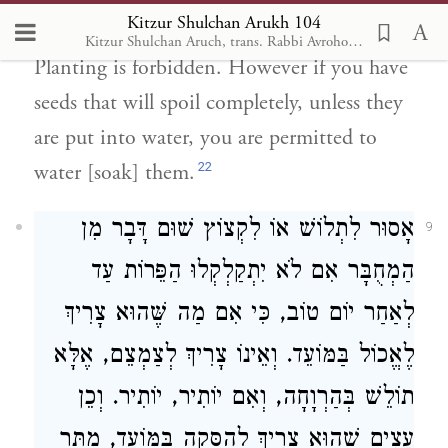
לְהַשְׁקוֹתָם.
Kitzur Shulchan Arukh 104
Kitzur Shulchan Aruch, trans. Rabbi Avrohom Davis, Metsudah Pub., 1996
Planting is forbidden. However if you have
seeds that will spoil completely, unless they
are put into water, you are permitted to
22
water [soak] them.
אָסוּר לִתְלוֹשׁ אוֹ לִקְצוֹץ שׁוּם דָּבָר מִן
9
הַמְחֻבָּר אִם לֹא יִתְקַלְקְלוּ הַפֵּרוֹת עַד
לְאַחַר יוֹם טוֹב, כִּי אִם מַה שֶּׁהוּא צָרִיךְ
לֶאֱכוֹל בַּמּוֹעֵד. וְאֵינוֹ צָרִיךְ לְצַמְצֵם, אֶלָּא
תוֹלֵשׁ בְּהַרְוָחָה, וְאִם יוֹתִיר, יוֹתִיר. וְכֵן
עֵצִים שֶׁהוּא צָרִיךְ לְהַסָּקָה בַּמּוֹעֵד, מֻתָּר