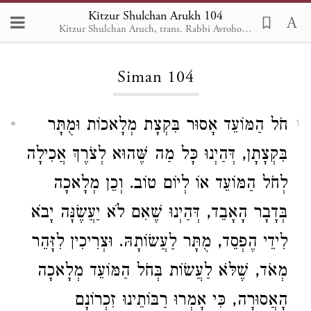
Kitzur Shulchan Arukh 104
Kitzur Shulchan Aruch, trans. Rabbi Avrohom Davis, Metsudah Pub., 1996
Loading...
Siman 104
חֹל הַמּוֹעֵד אָסוּר בִּקְצָת מְלָאכוֹת וּמֻתָּר
1
בִּקְצָתָן, דְּהַיְנוּ כָּל מַה שֶּׁהוּא לְצֹרֶךְ אֲכִילָה
לְחֹל הַמּוֹעֵד אוֹ לְיוֹם טוֹב. וְכֵן מְלָאכָה
בְּדָבָר הָאָבֵד, דְּהַיְנוּ שֶׁאִם לֹא יַעֲשֶׂנָּה יָבֹא
לִידֵי הֶפְסֵד, מֻתָּר לַעֲשׂוֹתָהּ. וּצְרִיכִין לִזָּהֵר
מְאֹד, שֶׁלֹּא לַעֲשׂוֹת בְּחֹל הַמּוֹעֵד מְלָאכָה
הָאֲסוּרָה, כִּי אָמְרוּ רַבּוֹתֵינוּ זִכְרוֹנָם