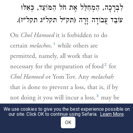
לִבְרָכָה, הַמְחַלֵּל אֶת חֹל הַמּוֹעֵד, כְּאִלּוּ
עוֹבֵד עֲבוֹדָה זָרָה (תק"ל תקל"ג תקל"ז).
On
Chol Hamoed
it is forbidden to do
1
certain
melachos,
while others are
permitted, namely, all work that is
2
necessary for the preparation of food
for
Chol Hamoed
or Yom Tov. Any
melachah
that is done to prevent a loss, that is, if by
3
not doing it you will incur a loss,
may be
4
done.
But you should be very careful not
We use cookies to give you the best experience possible on
our site. Click OK to continue using Sefaria.
Learn More
.
to do any
melachah
that is forbidden on
OK
Chol Hamoed
because our Rabbis, of blessed