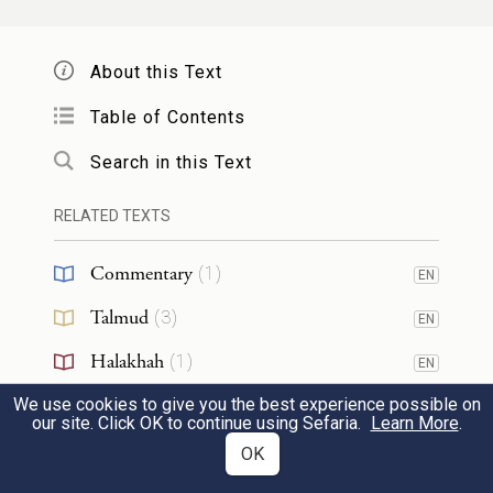
נראה לשטת ר"ת בטעמא דמוכר שטר
חוב יכול למחול והוא משום דשני
About this Text
שעבודי' יש למלוה שעבוד הגוף ושעבוד
Table of Contents
נכסים ושעבוד הגוף לא נמכר לפי שאין
Search in this Text
בו ממש ונשאר אצל המוכר ולהכי יכול
RELATED TEXTS
למחול את שעבוד הגוף וממילא פקע
Commentary
(
1
)
EN
שעבוד נכסים דאינו אלא ערבות ואם כן
Talmud
(
3
)
EN
כיון דטעמא דמחילה ותפס שטרא לא
Halakhah
(
1
)
EN
מהני היינו משום דכל העומד לגבות
We use cookies to give you the best experience possible on
RESOURCES
כגבוי דמי ואף על גב דאנן קיימא לן דלא
our site. Click OK to continue using Sefaria.
Learn More
.
OK
כב"ש דאמר כל העומד לגבות כגבוי
Sheets
(
1
)