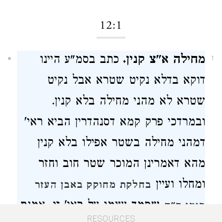
12:1
מחילה א"צ קנין.
כתב בסמ"ע היינו
1
דוקא בדלא נקיט שטרא אבל נקיט
שטרא לא מהני מחילה בלא קנין.
ובמרדכי פרק קמא דסנהדרין הביא ראי'
דמהני מחילה בשטר אפילו בלא קנין
מהא דאמרינן המוכר שטר חוב וחזר
ומחלו ועיין
בחלקת מחוקק באבן העזר
שסמך עצמו על ראי' זו. אמנם
סימן ק"ה
RESOURCES