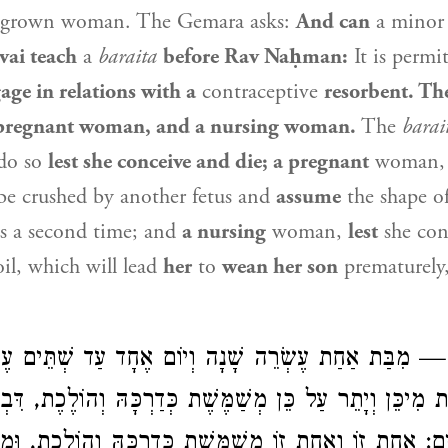
 a grown woman. The Gemara asks:
And can
a mino
vai teach
a
baraita
before Rav Naḥman:
It is permi
age in relations with a
contraceptive
resorbent. The
 pregnant woman, and a nursing woman.
The
barai
do so
lest she conceive and die; a pregnant
woman
e crushed by another fetus and
assume
the shape o
es a second time; and
a nursing
woman,
lest
she con
oil, which will lead
her
to
wean her son
prematurely
ָה — מִבַּת אַחַת עֶשְׂרֵה שָׁנָה וְיוֹם אֶחָד עַד שְׁתֵּים עֶש
ֹת מִיכֵּן וְיָתֵר עַל כֵּן מְשַׁמֶּשֶׁת כְּדַרְכָּהּ וְהוֹלֶכֶת, דִּב
ם: אַחַת זוֹ וְאַחַת זוֹ מְשַׁמֶּשֶׁת כְּדַרְכָּהּ וְהוֹלֶכֶת, וּמִן