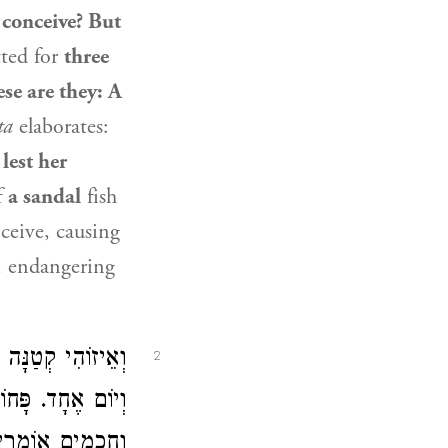
r
conceive? But
tted for
three
se are they: A
ta
elaborates:
,
lest her
f
a sandal
fish
ceive, causing
, endangering
וְאֵיזוֹהִי קְטַנּ
2
וְיוֹם אֶחָד. פָּחו.
וַחֲכָמִים אוֹמְרִי