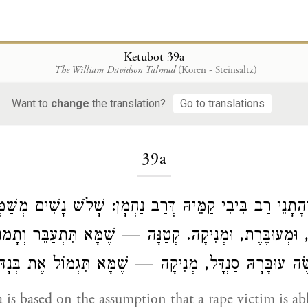
Ketubot 39a
The William Davidson Talmud
(Koren - Steinsaltz)
Want to
change
the translation?
Go to translations
Loading...
39a
ְהָתָנֵי רַב בִּיבִי קַמֵּיהּ דְּרַב נַחְמָן: שָׁלֹשׁ נָשִׁים מְשַׁמ
ה, וּמְעוּבֶּרֶת, וּמְנִיקָה. קְטַנָּה — שֶׁמָּא תִּתְעַבֵּר וְתָמו
  עוּבָּרָהּ סַנְדָּל, מְנִיקָה — שֶׁמָּא תִּגְמוֹל אֶת בְּנָהּ
 is based on the assumption that a rape victim is ab