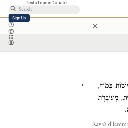
Texts
Topics
Donate
Sign Up
×
ְּשׁוֹת בְּמוֹךְ
ּת, מְעוּבֶּרֶת
—
Rava’s dilemma