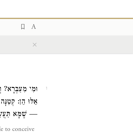
×
וּמִי מִעַבְּרָא? ו,
1
אֵלּוּ הֵן: קְטַנָּ
שֶׁמָּא תַּעֲשֶׂה.
le to conceive