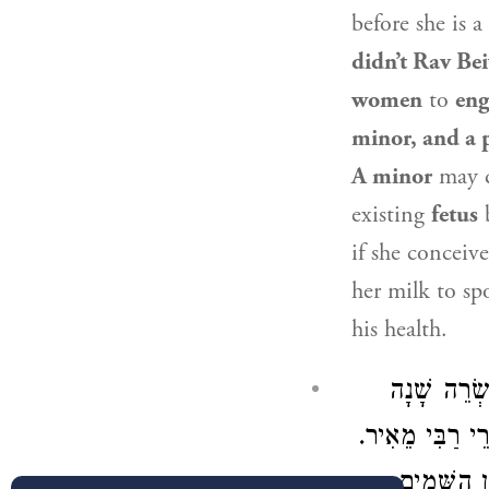
before she is
didn’t Rav Bei
women
to
eng
minor, and a
A minor
may 
existing
fetus
b
if she conceiv
her milk to sp
his health.
ְׂרֵה שָׁנָה
ְרֵי רַבִּי מֵאִיר
 הַשָּׁמַיִם