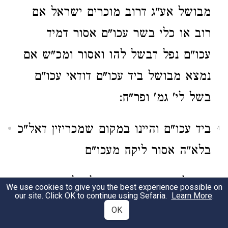
מבושל אע"ג דרוב מוכרים ישראל אם
רוב או כלי בשר עכו"ם אסור דמיד
עכו"ם נפל דבשל להו ואסור ומכ"ש אם
נמצא מבושל ביד עכו"ם דודאי עכו"ם
בשל לי' גמ' ופר"ח:
ביד עכו"ם והיינו במקום שמכריזין דאל"כ
4
בלא"ה אסור ליקח מעכו"ם
ממי לקח
דלא לקח בפנינו
ע"ל סימן ק"י
5
We use cookies to give you the best experience possible on
our site. Click OK to continue using Sefaria.
Learn More
.
אבל לקח בפנינו ה"ל פרוש מקביעות
OK
וה"ל קבוע ש"ך: