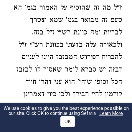
ז"ל מה זה שהוסיף על האמור בגמ' הא
טעם זה מבואר בגמ' שמא יצטרך
לבריות ומה כוונת רש"י ז"ל בזה.
ולכאורה עלה בדעתי בכוונת רש"י ז"ל
להכריח דפירוש המבזבז היינו לעניים
דבזה יש סברא לומר שאסור לו לבזבז
הכל וסופו שיהי' הוא עני דהרי חייך
קודמין לחיי חבירך ולכן כיון דאמרינן
בגמ' שמא יצטרך לבריות ע"כ דהך
We use cookies to give you the best experience possible on
our site. Click OK to continue using Sefaria.
Learn More
.
מבזבז לעניים קאי דבזה שפיר מובן
OK