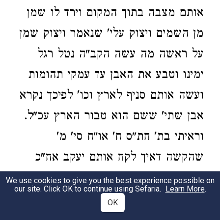
אותם מצבה בתוך המקום וירד לו שמן
מן השמים ויצוק עלי' שנאמר ויצוק שמן
על ראשה מה עשה הקב"ה נטל רגל
ימינו וטבע את האבן עד עמקי תהומות
ועשה אותם סניף לארץ וכו' לפיכך נקרא
אבן שתי' ששם הוא טבור הארץ עכ"ל.
וראיתי בת' חת"ס ח' או"ח סי' מ'
שהקשה דאיך לקח אותם יעקב אח"כ
למצבה כיון דשכב עליהם והרי כלים
We use cookies to give you the best experience possible on
our site. Click OK to continue using Sefaria.
Learn More
.
שנשתמשו להדיוט אסורין לגבוה. ותירץ
OK