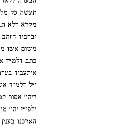
הבערה ללאו יצ
תעשה כל מלאכ
מקרא דלא תב
וברביד הזהב 
משום אשו משו
כתב דלמ"ד אש
איתעביד בער
י"ל דלמ"ד אש
דיהי' אסור ק
ולפי"ז יהי' 
הארכנו בענין 