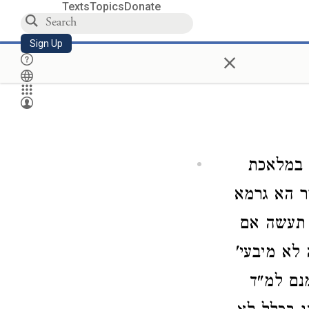
Texts
Topics
Donate
Sign Up
×
 במלאכת
ר הא גרמא
א תעשה אם
לא מיבעי'
נם למ"ד