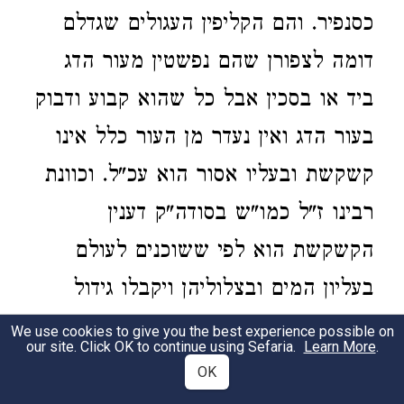
כסנפיר. והם הקליפין העגולים שגדלם
דומה לצפורן שהם נפשטין מעור הדג
ביד או בסכין אבל כל שהוא קבוע ודבוק
בעור הדג ואין נעדר מן העור כלל אינו
קשקשת ובעליו אסור הוא עכ"ל. וכוונת
רבינו ז"ל כמו"ש בסודה"ק דענין
הקשקשת הוא לפי ששוכנים לעולם
בעליון המים ובצלוליהן ויקבלו גידול
באויר הנכנס שם ולכן יש בהם קצת חום
We use cookies to give you the best experience possible on
our site. Click OK to continue using Sefaria.
Learn More
.
דוחה מהם שפעת הליחות כאשר יעשה
OK