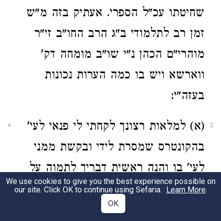
שחיטתו עכ"ל הספרי. אעתיק בזה מ"ש
זמן רב לתלמודי ב"ג הרב החו"ב זי"ר
מוהרי"ם הכהן נ"י שו"ב מומחה דק'
ווארשא ויש בו כמה הערות נכונות
בעזה"י:
(א) למלאות רצונך לקחתי לי פנאי לעי'
2
בהקונטרס שמסרת לידי ובקשת ממני
לעי' בו והנה ראשית דבריך לתמוה על
We use cookies to give you the best experience possible on
בעל העיטור המובא
בטור יו"ד סי' רס"ה
our site. Click OK to continue using Sefaria.
Learn More
.
OK
שכ' בזה"ל מנהג שאבי הבן עומד על