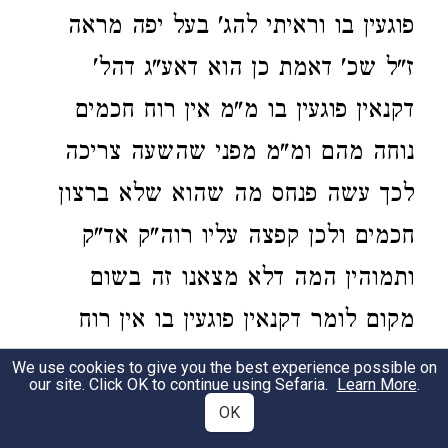
פוגעין בו וראיתי להג' בעל יפה מראה
ז"ל שכ' דאמת כן הוא דאע"ג דהל'
דקנאין פוגעין בו מ"מ אין רוח חכמים
נוחה מהם ומ"מ מפני שהשעה צריכה
לכך עשה פנחס מה שהוא שלא ברצון
חכמים ולכן קפצה עליו רוה"ק אד"ק
ותמוהין המה דלא מצאנו זה בשום
מקום לומר דקנאין פוגעין בו אין רוח
חכמים נוחה מהם ומה שנלענ"ד בזה
We use cookies to give you the best experience possible on
our site. Click OK to continue using Sefaria.
Learn More
.
דהנה בספרי מבואר דכאשר ראה פנחס
OK