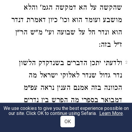
שהקשה על הא דמקשה הגמ' והלא
מושבע ועומד הוא וכו' כיון דאמרת דנדר
הוא ונדר חל על שבועה ועי' מ"ש הר"ן
ז"ל בזה:
ולדעתי יתכן הדברים בשנדקדק הלשון
2
נדר גדול שנדר לאלוקי ישראל מה
הכוונה בזה אמנם הענין נראה עפ"מ
דמבואר בספרי מה הפרש בין נדרים
We use cookies to give you the best experience possible on
לשבועה כנודר בחי' המלך בשבועה
our site. Click OK to continue using Sefaria.
Learn More
.
OK
כנשבע במלך עצמו והנה ברמב"ן ז"ל