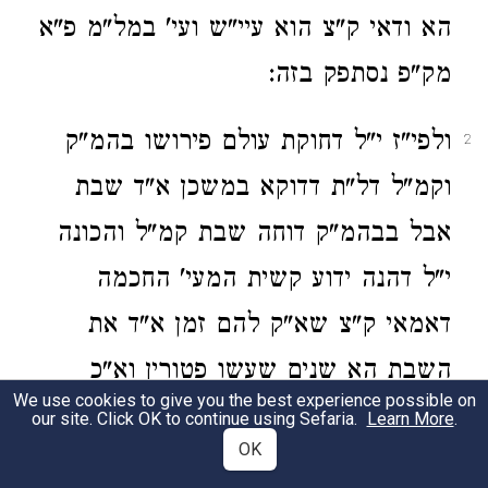
הא ודאי ק"צ הוא עיי"ש ועי' במל"מ פ"א
מק"פ נסתפק בזה:
ולפי"ז י"ל דחוקת עולם פירושו בהמ"ק
2
וקמ"ל דל"ת דדוקא במשכן א"ד שבת
אבל בבהמ"ק דוחה שבת קמ"ל והכונה
י"ל דהנה ידוע קשית המעי' החכמה
דאמאי ק"צ שא"ק להם זמן א"ד את
השבת הא שנים שעשו פטורין וא"כ
We use cookies to give you the best experience possible on
איכא עצה לשחוט ע"י שנים וזריקה אינה
our site. Click OK to continue using Sefaria.
Learn More
.
OK
אלא שבות והקטרה יכול להיות בערב